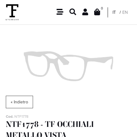
0
IT
EN
« Indietro
Cod.
NTF1778
NTF1778 - TF OCCHIALI
METALLO VISTA