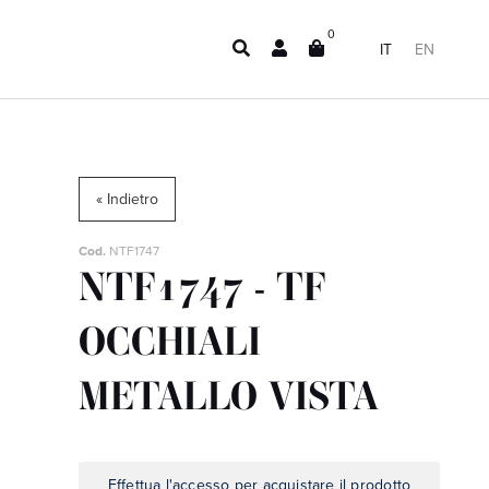
0
IT
EN
« Indietro
Cod.
NTF1747
NTF1747 - TF
OCCHIALI
METALLO VISTA
Effettua l'accesso per acquistare il prodotto