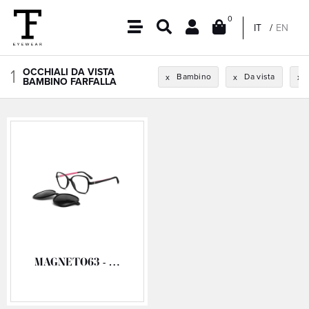
0
IT
EN
1
OCCHIALI DA VISTA
Bambino
Da vista
x
x
x
BAMBINO FARFALLA
MAGNETO63 - MAGNETO ULTEM VISTA