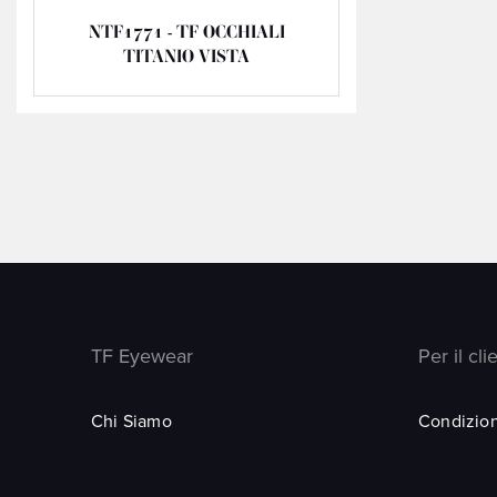
NTF1771 - TF OCCHIALI
TITANIO VISTA
TF Eyewear
Per il cli
Chi Siamo
Condizion