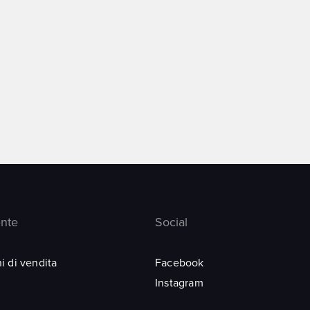
ente
Social
i di vendita
Facebook
Instagram