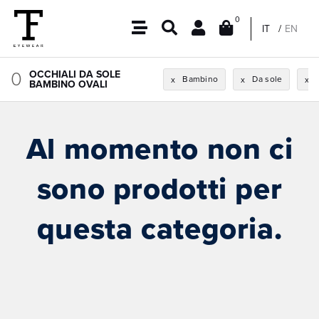
0
IT
EN
0
OCCHIALI DA SOLE
Bambino
Da sole
x
x
x
BAMBINO OVALI
Al momento non ci
sono prodotti per
questa categoria.